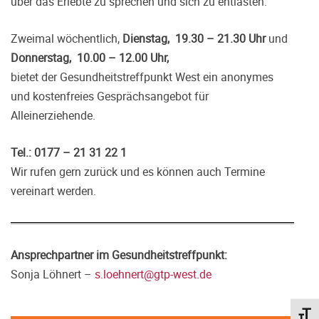
über das Erlebte zu sprechen und sich zu entlasten.
Zweimal wöchentlich,
Dienstag, 19.30 – 21.30 Uhr
und
Donnerstag, 10.00 – 12.00 Uhr,
bietet der Gesundheitstreffpunkt West ein anonymes
und kostenfreies Gesprächsangebot für
Alleinerziehende.
Tel.: 0177 – 21 31 22 1
Wir rufen gern zurück und es können auch Termine
vereinart werden.
Ansprechpartner im Gesundheitstreffpunkt:
Sonja Löhnert –
s.loehnert@gtp-west.de
Schri